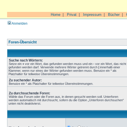
Home
|
Privat
|
Impressum
|
Bücher
|
Anmelden
Foren-Übersicht
Suche nach Wörtern:
Setze ein
+
vor ein Wort, das gefunden werden muss und ein
-
vor ein Wort, das nicht
gefunden werden darf. Verwende mehrere Wörter getrennt durch
|
innerhalb einer
Klammer, wenn nur eines der Wörter gefunden werden muss. Benutze ein * als
Platzhalter für teilweise Übereinstimmungen.
Zu suchender Autor:
Benutze ein * als Platzhalter für teilweise Übereinstimmungen.
Zu durchsuchende Foren:
Wähle das Forum oder die Foren aus, in denen gesucht werden soll. Unterforen
werden automatisch mit durchsucht, sofern du die Option „Unterforen durchsuchen“
unten nicht deaktivierst.