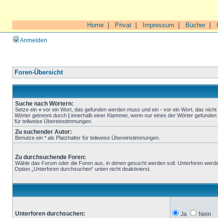
Home
|
Privat
|
Impressum
|
Bücher
|
Anmelden
Foren-Übersicht
Suche nach Wörtern:
Setze ein
+
vor ein Wort, das gefunden werden muss und ein
-
vor ein Wort, das nich
Wörter getrennt durch
|
innerhalb einer Klammer, wenn nur eines der Wörter gefunden 
für teilweise Übereinstimmungen.
Zu suchender Autor:
Benutze ein * als Platzhalter für teilweise Übereinstimmungen.
Zu durchsuchende Foren:
Wähle das Forum oder die Foren aus, in denen gesucht werden soll. Unterforen werde
Option „Unterforen durchsuchen“ unten nicht deaktivierst.
Unterforen durchsuchen:
Ja
Nein