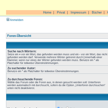
Home
|
Privat
|
Impressum
|
Bücher
|
Anmelden
Foren-Übersicht
Suche nach Wörtern:
Setze ein
+
vor ein Wort, das gefunden werden muss und ein
-
vor ein Wort, das nicht
gefunden werden darf. Verwende mehrere Wörter getrennt durch
|
innerhalb einer
Klammer, wenn nur eines der Wörter gefunden werden muss. Benutze ein * als
Platzhalter für teilweise Übereinstimmungen.
Zu suchender Autor:
Benutze ein * als Platzhalter für teilweise Übereinstimmungen.
Zu durchsuchende Foren:
Wähle das Forum oder die Foren aus, in denen gesucht werden soll. Unterforen
werden automatisch mit durchsucht, sofern du die Option „Unterforen durchsuchen“
unten nicht deaktivierst.