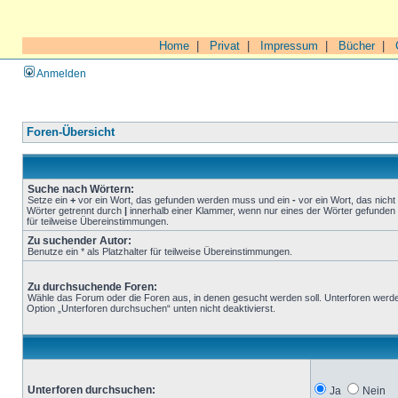
Home
|
Privat
|
Impressum
|
Bücher
|
Anmelden
Foren-Übersicht
Suche nach Wörtern:
Setze ein
+
vor ein Wort, das gefunden werden muss und ein
-
vor ein Wort, das nich
Wörter getrennt durch
|
innerhalb einer Klammer, wenn nur eines der Wörter gefunden 
für teilweise Übereinstimmungen.
Zu suchender Autor:
Benutze ein * als Platzhalter für teilweise Übereinstimmungen.
Zu durchsuchende Foren:
Wähle das Forum oder die Foren aus, in denen gesucht werden soll. Unterforen werde
Option „Unterforen durchsuchen“ unten nicht deaktivierst.
Unterforen durchsuchen:
Ja
Nein