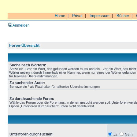
Home
|
Privat
|
Impressum
|
Bücher
|
Anmelden
Foren-Übersicht
Suche nach Wörtern:
Setze ein
+
vor ein Wort, das gefunden werden muss und ein
-
vor ein Wort, das nich
Wörter getrennt durch
|
innerhalb einer Klammer, wenn nur eines der Wörter gefunden 
für teilweise Übereinstimmungen.
Zu suchender Autor:
Benutze ein * als Platzhalter für teilweise Übereinstimmungen.
Zu durchsuchende Foren:
Wähle das Forum oder die Foren aus, in denen gesucht werden soll. Unterforen werde
Option „Unterforen durchsuchen“ unten nicht deaktivierst.
Unterforen durchsuchen:
Ja
Nein