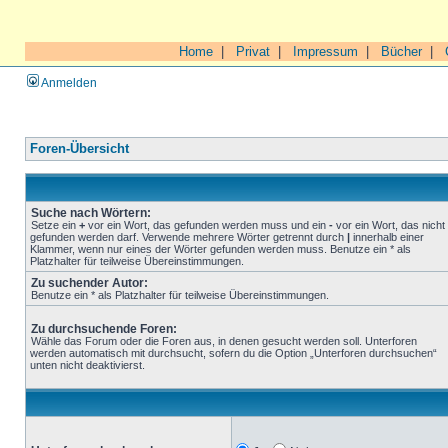
Home
|
Privat
|
Impressum
|
Bücher
|
Anmelden
Foren-Übersicht
Suche nach Wörtern:
Setze ein
+
vor ein Wort, das gefunden werden muss und ein
-
vor ein Wort, das nicht
gefunden werden darf. Verwende mehrere Wörter getrennt durch
|
innerhalb einer
Klammer, wenn nur eines der Wörter gefunden werden muss. Benutze ein * als
Platzhalter für teilweise Übereinstimmungen.
Zu suchender Autor:
Benutze ein * als Platzhalter für teilweise Übereinstimmungen.
Zu durchsuchende Foren:
Wähle das Forum oder die Foren aus, in denen gesucht werden soll. Unterforen
werden automatisch mit durchsucht, sofern du die Option „Unterforen durchsuchen“
unten nicht deaktivierst.