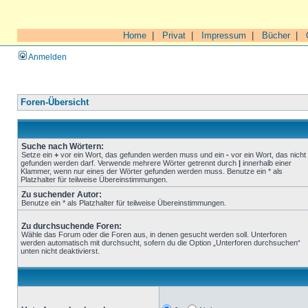
Home
|
Privat
|
Impressum
|
Bücher
|
Anmelden
Foren-Übersicht
Suche nach Wörtern:
Setze ein
+
vor ein Wort, das gefunden werden muss und ein
-
vor ein Wort, das nicht
gefunden werden darf. Verwende mehrere Wörter getrennt durch
|
innerhalb einer
Klammer, wenn nur eines der Wörter gefunden werden muss. Benutze ein * als
Platzhalter für teilweise Übereinstimmungen.
Zu suchender Autor:
Benutze ein * als Platzhalter für teilweise Übereinstimmungen.
Zu durchsuchende Foren:
Wähle das Forum oder die Foren aus, in denen gesucht werden soll. Unterforen
werden automatisch mit durchsucht, sofern du die Option „Unterforen durchsuchen“
unten nicht deaktivierst.