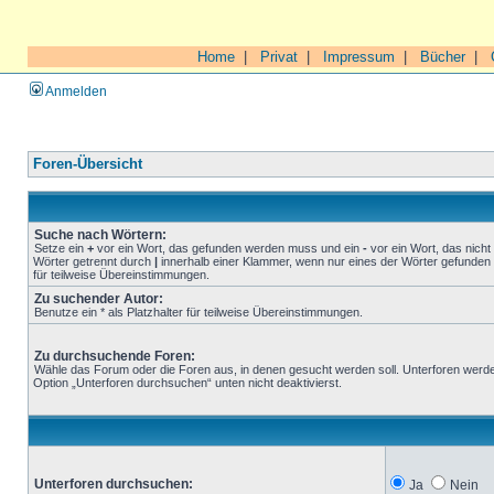
Home
|
Privat
|
Impressum
|
Bücher
|
Anmelden
Foren-Übersicht
Suche nach Wörtern:
Setze ein
+
vor ein Wort, das gefunden werden muss und ein
-
vor ein Wort, das nich
Wörter getrennt durch
|
innerhalb einer Klammer, wenn nur eines der Wörter gefunden 
für teilweise Übereinstimmungen.
Zu suchender Autor:
Benutze ein * als Platzhalter für teilweise Übereinstimmungen.
Zu durchsuchende Foren:
Wähle das Forum oder die Foren aus, in denen gesucht werden soll. Unterforen werde
Option „Unterforen durchsuchen“ unten nicht deaktivierst.
Unterforen durchsuchen:
Ja
Nein