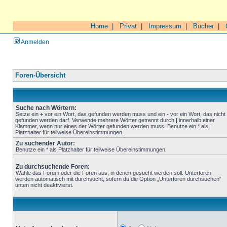
Home
|
Privat
|
Impressum
|
Bücher
|
Anmelden
Foren-Übersicht
Suche nach Wörtern:
Setze ein
+
vor ein Wort, das gefunden werden muss und ein
-
vor ein Wort, das nicht
gefunden werden darf. Verwende mehrere Wörter getrennt durch
|
innerhalb einer
Klammer, wenn nur eines der Wörter gefunden werden muss. Benutze ein * als
Platzhalter für teilweise Übereinstimmungen.
Zu suchender Autor:
Benutze ein * als Platzhalter für teilweise Übereinstimmungen.
Zu durchsuchende Foren:
Wähle das Forum oder die Foren aus, in denen gesucht werden soll. Unterforen
werden automatisch mit durchsucht, sofern du die Option „Unterforen durchsuchen“
unten nicht deaktivierst.