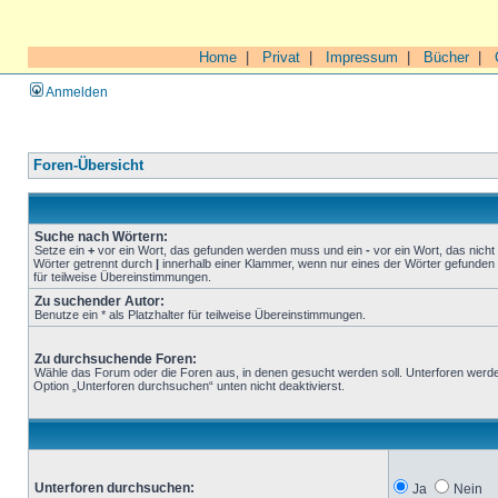
Home
|
Privat
|
Impressum
|
Bücher
|
Anmelden
Foren-Übersicht
Suche nach Wörtern:
Setze ein
+
vor ein Wort, das gefunden werden muss und ein
-
vor ein Wort, das nich
Wörter getrennt durch
|
innerhalb einer Klammer, wenn nur eines der Wörter gefunden 
für teilweise Übereinstimmungen.
Zu suchender Autor:
Benutze ein * als Platzhalter für teilweise Übereinstimmungen.
Zu durchsuchende Foren:
Wähle das Forum oder die Foren aus, in denen gesucht werden soll. Unterforen werde
Option „Unterforen durchsuchen“ unten nicht deaktivierst.
Unterforen durchsuchen:
Ja
Nein