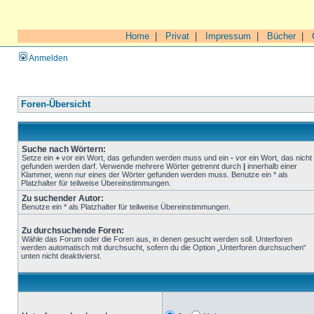
Home
|
Privat
|
Impressum
|
Bücher
|
Anmelden
Foren-Übersicht
Suche nach Wörtern:
Setze ein
+
vor ein Wort, das gefunden werden muss und ein
-
vor ein Wort, das nicht
gefunden werden darf. Verwende mehrere Wörter getrennt durch
|
innerhalb einer
Klammer, wenn nur eines der Wörter gefunden werden muss. Benutze ein * als
Platzhalter für teilweise Übereinstimmungen.
Zu suchender Autor:
Benutze ein * als Platzhalter für teilweise Übereinstimmungen.
Zu durchsuchende Foren:
Wähle das Forum oder die Foren aus, in denen gesucht werden soll. Unterforen
werden automatisch mit durchsucht, sofern du die Option „Unterforen durchsuchen“
unten nicht deaktivierst.