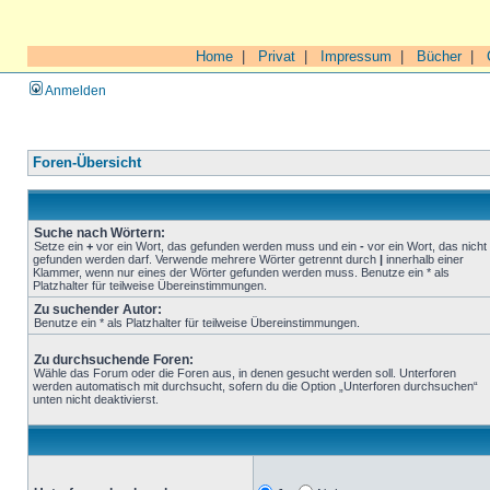
Home
|
Privat
|
Impressum
|
Bücher
|
Anmelden
Foren-Übersicht
Suche nach Wörtern:
Setze ein
+
vor ein Wort, das gefunden werden muss und ein
-
vor ein Wort, das nicht
gefunden werden darf. Verwende mehrere Wörter getrennt durch
|
innerhalb einer
Klammer, wenn nur eines der Wörter gefunden werden muss. Benutze ein * als
Platzhalter für teilweise Übereinstimmungen.
Zu suchender Autor:
Benutze ein * als Platzhalter für teilweise Übereinstimmungen.
Zu durchsuchende Foren:
Wähle das Forum oder die Foren aus, in denen gesucht werden soll. Unterforen
werden automatisch mit durchsucht, sofern du die Option „Unterforen durchsuchen“
unten nicht deaktivierst.