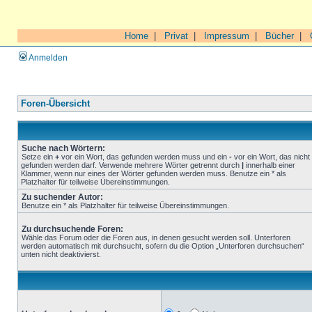
Home
|
Privat
|
Impressum
|
Bücher
|
Anmelden
Foren-Übersicht
Suche nach Wörtern:
Setze ein
+
vor ein Wort, das gefunden werden muss und ein
-
vor ein Wort, das nicht
gefunden werden darf. Verwende mehrere Wörter getrennt durch
|
innerhalb einer
Klammer, wenn nur eines der Wörter gefunden werden muss. Benutze ein * als
Platzhalter für teilweise Übereinstimmungen.
Zu suchender Autor:
Benutze ein * als Platzhalter für teilweise Übereinstimmungen.
Zu durchsuchende Foren:
Wähle das Forum oder die Foren aus, in denen gesucht werden soll. Unterforen
werden automatisch mit durchsucht, sofern du die Option „Unterforen durchsuchen“
unten nicht deaktivierst.