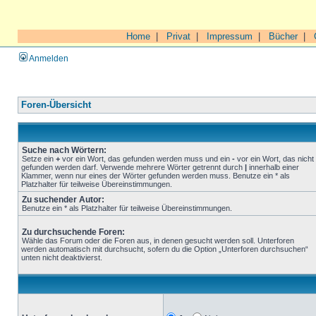
Home
|
Privat
|
Impressum
|
Bücher
|
Anmelden
Foren-Übersicht
Suche nach Wörtern:
Setze ein
+
vor ein Wort, das gefunden werden muss und ein
-
vor ein Wort, das nicht
gefunden werden darf. Verwende mehrere Wörter getrennt durch
|
innerhalb einer
Klammer, wenn nur eines der Wörter gefunden werden muss. Benutze ein * als
Platzhalter für teilweise Übereinstimmungen.
Zu suchender Autor:
Benutze ein * als Platzhalter für teilweise Übereinstimmungen.
Zu durchsuchende Foren:
Wähle das Forum oder die Foren aus, in denen gesucht werden soll. Unterforen
werden automatisch mit durchsucht, sofern du die Option „Unterforen durchsuchen“
unten nicht deaktivierst.