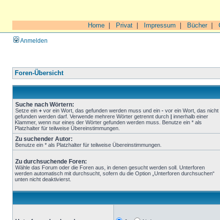
Home
|
Privat
|
Impressum
|
Bücher
|
Anmelden
Foren-Übersicht
Suche nach Wörtern:
Setze ein
+
vor ein Wort, das gefunden werden muss und ein
-
vor ein Wort, das nicht
gefunden werden darf. Verwende mehrere Wörter getrennt durch
|
innerhalb einer
Klammer, wenn nur eines der Wörter gefunden werden muss. Benutze ein * als
Platzhalter für teilweise Übereinstimmungen.
Zu suchender Autor:
Benutze ein * als Platzhalter für teilweise Übereinstimmungen.
Zu durchsuchende Foren:
Wähle das Forum oder die Foren aus, in denen gesucht werden soll. Unterforen
werden automatisch mit durchsucht, sofern du die Option „Unterforen durchsuchen“
unten nicht deaktivierst.