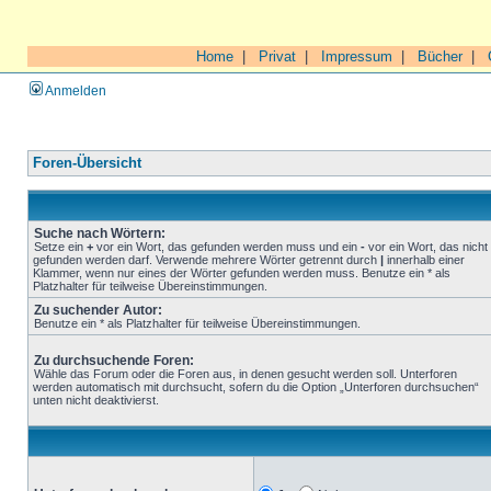
Home
|
Privat
|
Impressum
|
Bücher
|
Anmelden
Foren-Übersicht
Suche nach Wörtern:
Setze ein
+
vor ein Wort, das gefunden werden muss und ein
-
vor ein Wort, das nicht
gefunden werden darf. Verwende mehrere Wörter getrennt durch
|
innerhalb einer
Klammer, wenn nur eines der Wörter gefunden werden muss. Benutze ein * als
Platzhalter für teilweise Übereinstimmungen.
Zu suchender Autor:
Benutze ein * als Platzhalter für teilweise Übereinstimmungen.
Zu durchsuchende Foren:
Wähle das Forum oder die Foren aus, in denen gesucht werden soll. Unterforen
werden automatisch mit durchsucht, sofern du die Option „Unterforen durchsuchen“
unten nicht deaktivierst.