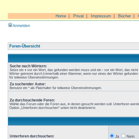
Home
|
Privat
|
Impressum
|
Bücher
|
Anmelden
Foren-Übersicht
Suche nach Wörtern:
Setze ein
+
vor ein Wort, das gefunden werden muss und ein
-
vor ein Wort, das nich
Wörter getrennt durch
|
innerhalb einer Klammer, wenn nur eines der Wörter gefunden 
für teilweise Übereinstimmungen.
Zu suchender Autor:
Benutze ein * als Platzhalter für teilweise Übereinstimmungen.
Zu durchsuchende Foren:
Wähle das Forum oder die Foren aus, in denen gesucht werden soll. Unterforen werde
Option „Unterforen durchsuchen“ unten nicht deaktivierst.
Unterforen durchsuchen:
Ja
Nein