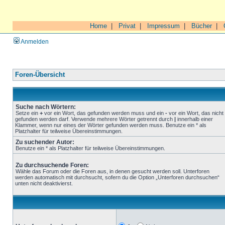
Home
|
Privat
|
Impressum
|
Bücher
|
Anmelden
Foren-Übersicht
Suche nach Wörtern:
Setze ein
+
vor ein Wort, das gefunden werden muss und ein
-
vor ein Wort, das nicht
gefunden werden darf. Verwende mehrere Wörter getrennt durch
|
innerhalb einer
Klammer, wenn nur eines der Wörter gefunden werden muss. Benutze ein * als
Platzhalter für teilweise Übereinstimmungen.
Zu suchender Autor:
Benutze ein * als Platzhalter für teilweise Übereinstimmungen.
Zu durchsuchende Foren:
Wähle das Forum oder die Foren aus, in denen gesucht werden soll. Unterforen
werden automatisch mit durchsucht, sofern du die Option „Unterforen durchsuchen“
unten nicht deaktivierst.