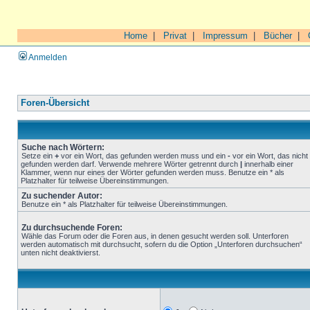
Home
|
Privat
|
Impressum
|
Bücher
|
Anmelden
Foren-Übersicht
Suche nach Wörtern:
Setze ein
+
vor ein Wort, das gefunden werden muss und ein
-
vor ein Wort, das nicht
gefunden werden darf. Verwende mehrere Wörter getrennt durch
|
innerhalb einer
Klammer, wenn nur eines der Wörter gefunden werden muss. Benutze ein * als
Platzhalter für teilweise Übereinstimmungen.
Zu suchender Autor:
Benutze ein * als Platzhalter für teilweise Übereinstimmungen.
Zu durchsuchende Foren:
Wähle das Forum oder die Foren aus, in denen gesucht werden soll. Unterforen
werden automatisch mit durchsucht, sofern du die Option „Unterforen durchsuchen“
unten nicht deaktivierst.