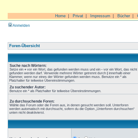
Home
|
Privat
|
Impressum
|
Bücher
|
Anmelden
Foren-Übersicht
Suche nach Wörtern:
Setze ein
+
vor ein Wort, das gefunden werden muss und ein
-
vor ein Wort, das nicht
gefunden werden darf. Verwende mehrere Wörter getrennt durch
|
innerhalb einer
Klammer, wenn nur eines der Wörter gefunden werden muss. Benutze ein * als
Platzhalter für teilweise Übereinstimmungen.
Zu suchender Autor:
Benutze ein * als Platzhalter für teilweise Übereinstimmungen.
Zu durchsuchende Foren:
Wähle das Forum oder die Foren aus, in denen gesucht werden soll. Unterforen
werden automatisch mit durchsucht, sofern du die Option „Unterforen durchsuchen“
unten nicht deaktivierst.