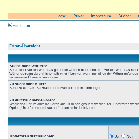
Home
|
Privat
|
Impressum
|
Bücher
|
Anmelden
Foren-Übersicht
Suche nach Wörtern:
Setze ein
+
vor ein Wort, das gefunden werden muss und ein
-
vor ein Wort, das nich
Wörter getrennt durch
|
innerhalb einer Klammer, wenn nur eines der Wörter gefunden 
für teilweise Übereinstimmungen.
Zu suchender Autor:
Benutze ein * als Platzhalter für teilweise Übereinstimmungen.
Zu durchsuchende Foren:
Wähle das Forum oder die Foren aus, in denen gesucht werden soll. Unterforen werde
Option „Unterforen durchsuchen“ unten nicht deaktivierst.
Unterforen durchsuchen:
Ja
Nein