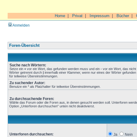
Home
|
Privat
|
Impressum
|
Bücher
|
Anmelden
Foren-Übersicht
Suche nach Wörtern:
Setze ein
+
vor ein Wort, das gefunden werden muss und ein
-
vor ein Wort, das nich
Wörter getrennt durch
|
innerhalb einer Klammer, wenn nur eines der Wörter gefunden 
für teilweise Übereinstimmungen.
Zu suchender Autor:
Benutze ein * als Platzhalter für teilweise Übereinstimmungen.
Zu durchsuchende Foren:
Wähle das Forum oder die Foren aus, in denen gesucht werden soll. Unterforen werde
Option „Unterforen durchsuchen“ unten nicht deaktivierst.
Unterforen durchsuchen:
Ja
Nein