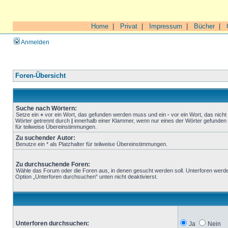
Home
|
Privat
|
Impressum
|
Bücher
|
Anmelden
Foren-Übersicht
Suche nach Wörtern:
Setze ein
+
vor ein Wort, das gefunden werden muss und ein
-
vor ein Wort, das nich
Wörter getrennt durch
|
innerhalb einer Klammer, wenn nur eines der Wörter gefunden 
für teilweise Übereinstimmungen.
Zu suchender Autor:
Benutze ein * als Platzhalter für teilweise Übereinstimmungen.
Zu durchsuchende Foren:
Wähle das Forum oder die Foren aus, in denen gesucht werden soll. Unterforen werde
Option „Unterforen durchsuchen“ unten nicht deaktivierst.
Unterforen durchsuchen:
Ja
Nein