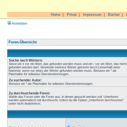
Home
|
Privat
|
Impressum
|
Bücher
|
Anmelden
Foren-Übersicht
Suche nach Wörtern:
Setze ein
+
vor ein Wort, das gefunden werden muss und ein
-
vor ein Wort, das nicht
gefunden werden darf. Verwende mehrere Wörter getrennt durch
|
innerhalb einer
Klammer, wenn nur eines der Wörter gefunden werden muss. Benutze ein * als
Platzhalter für teilweise Übereinstimmungen.
Zu suchender Autor:
Benutze ein * als Platzhalter für teilweise Übereinstimmungen.
Zu durchsuchende Foren:
Wähle das Forum oder die Foren aus, in denen gesucht werden soll. Unterforen
werden automatisch mit durchsucht, sofern du die Option „Unterforen durchsuchen“
unten nicht deaktivierst.