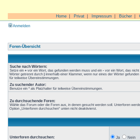
Home
|
Privat
|
Impressum
|
Bücher
|
Anmelden
Foren-Übersicht
Suche nach Wörtern:
Setze ein
+
vor ein Wort, das gefunden werden muss und ein
-
vor ein Wort, das nich
Wörter getrennt durch
|
innerhalb einer Klammer, wenn nur eines der Wörter gefunden 
für teilweise Übereinstimmungen.
Zu suchender Autor:
Benutze ein * als Platzhalter für teilweise Übereinstimmungen.
Zu durchsuchende Foren:
Wähle das Forum oder die Foren aus, in denen gesucht werden soll. Unterforen werde
Option „Unterforen durchsuchen“ unten nicht deaktivierst.
Unterforen durchsuchen:
Ja
Nein