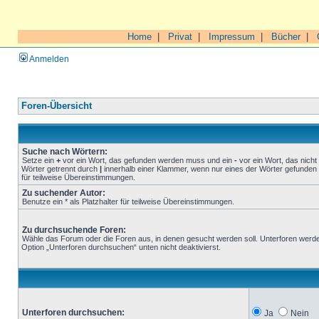
Home
|
Privat
|
Impressum
|
Bücher
|
Anmelden
Foren-Übersicht
Suche nach Wörtern:
Setze ein
+
vor ein Wort, das gefunden werden muss und ein
-
vor ein Wort, das nich
Wörter getrennt durch
|
innerhalb einer Klammer, wenn nur eines der Wörter gefunden 
für teilweise Übereinstimmungen.
Zu suchender Autor:
Benutze ein * als Platzhalter für teilweise Übereinstimmungen.
Zu durchsuchende Foren:
Wähle das Forum oder die Foren aus, in denen gesucht werden soll. Unterforen werde
Option „Unterforen durchsuchen“ unten nicht deaktivierst.
Unterforen durchsuchen:
Ja
Nein