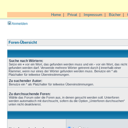
Home
|
Privat
|
Impressum
|
Bücher
|
Anmelden
Foren-Übersicht
Suche nach Wörtern:
Setze ein
+
vor ein Wort, das gefunden werden muss und ein
-
vor ein Wort, das nicht
gefunden werden darf. Verwende mehrere Wörter getrennt durch
|
innerhalb einer
Klammer, wenn nur eines der Wörter gefunden werden muss. Benutze ein * als
Platzhalter für teilweise Übereinstimmungen.
Zu suchender Autor:
Benutze ein * als Platzhalter für teilweise Übereinstimmungen.
Zu durchsuchende Foren:
Wähle das Forum oder die Foren aus, in denen gesucht werden soll. Unterforen
werden automatisch mit durchsucht, sofern du die Option „Unterforen durchsuchen“
unten nicht deaktivierst.