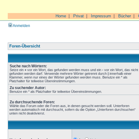
Home
|
Privat
|
Impressum
|
Bücher
|
Anmelden
Foren-Übersicht
Suche nach Wörtern:
Setze ein
+
vor ein Wort, das gefunden werden muss und ein
-
vor ein Wort, das nicht
gefunden werden darf. Verwende mehrere Wörter getrennt durch
|
innerhalb einer
Klammer, wenn nur eines der Wörter gefunden werden muss. Benutze ein * als
Platzhalter für teilweise Übereinstimmungen.
Zu suchender Autor:
Benutze ein * als Platzhalter für teilweise Übereinstimmungen.
Zu durchsuchende Foren:
Wähle das Forum oder die Foren aus, in denen gesucht werden soll. Unterforen
werden automatisch mit durchsucht, sofern du die Option „Unterforen durchsuchen“
unten nicht deaktivierst.