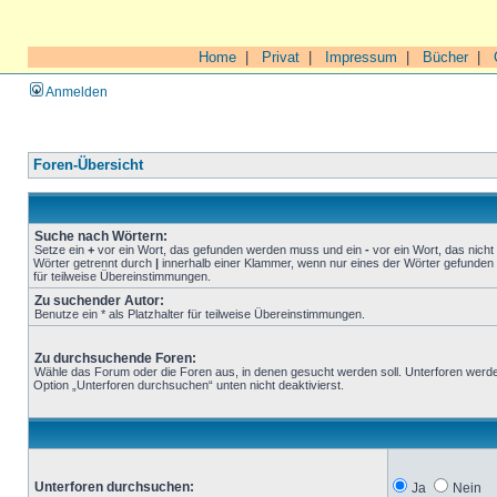
Home
|
Privat
|
Impressum
|
Bücher
|
Anmelden
Foren-Übersicht
Suche nach Wörtern:
Setze ein
+
vor ein Wort, das gefunden werden muss und ein
-
vor ein Wort, das nich
Wörter getrennt durch
|
innerhalb einer Klammer, wenn nur eines der Wörter gefunden 
für teilweise Übereinstimmungen.
Zu suchender Autor:
Benutze ein * als Platzhalter für teilweise Übereinstimmungen.
Zu durchsuchende Foren:
Wähle das Forum oder die Foren aus, in denen gesucht werden soll. Unterforen werde
Option „Unterforen durchsuchen“ unten nicht deaktivierst.
Unterforen durchsuchen:
Ja
Nein