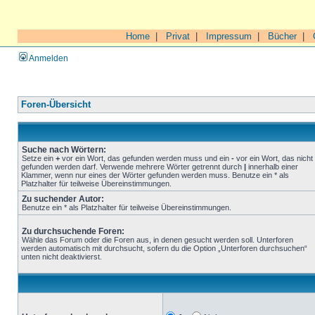
Home
|
Privat
|
Impressum
|
Bücher
|
Anmelden
Foren-Übersicht
Suche nach Wörtern:
Setze ein
+
vor ein Wort, das gefunden werden muss und ein
-
vor ein Wort, das nicht
gefunden werden darf. Verwende mehrere Wörter getrennt durch
|
innerhalb einer
Klammer, wenn nur eines der Wörter gefunden werden muss. Benutze ein * als
Platzhalter für teilweise Übereinstimmungen.
Zu suchender Autor:
Benutze ein * als Platzhalter für teilweise Übereinstimmungen.
Zu durchsuchende Foren:
Wähle das Forum oder die Foren aus, in denen gesucht werden soll. Unterforen
werden automatisch mit durchsucht, sofern du die Option „Unterforen durchsuchen“
unten nicht deaktivierst.