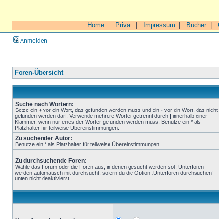
Home
|
Privat
|
Impressum
|
Bücher
|
Anmelden
Foren-Übersicht
Suche nach Wörtern:
Setze ein
+
vor ein Wort, das gefunden werden muss und ein
-
vor ein Wort, das nicht
gefunden werden darf. Verwende mehrere Wörter getrennt durch
|
innerhalb einer
Klammer, wenn nur eines der Wörter gefunden werden muss. Benutze ein * als
Platzhalter für teilweise Übereinstimmungen.
Zu suchender Autor:
Benutze ein * als Platzhalter für teilweise Übereinstimmungen.
Zu durchsuchende Foren:
Wähle das Forum oder die Foren aus, in denen gesucht werden soll. Unterforen
werden automatisch mit durchsucht, sofern du die Option „Unterforen durchsuchen“
unten nicht deaktivierst.