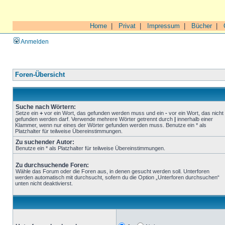
Home
|
Privat
|
Impressum
|
Bücher
|
Anmelden
Foren-Übersicht
Suche nach Wörtern:
Setze ein
+
vor ein Wort, das gefunden werden muss und ein
-
vor ein Wort, das nicht
gefunden werden darf. Verwende mehrere Wörter getrennt durch
|
innerhalb einer
Klammer, wenn nur eines der Wörter gefunden werden muss. Benutze ein * als
Platzhalter für teilweise Übereinstimmungen.
Zu suchender Autor:
Benutze ein * als Platzhalter für teilweise Übereinstimmungen.
Zu durchsuchende Foren:
Wähle das Forum oder die Foren aus, in denen gesucht werden soll. Unterforen
werden automatisch mit durchsucht, sofern du die Option „Unterforen durchsuchen“
unten nicht deaktivierst.