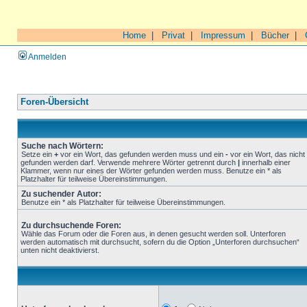
Home
|
Privat
|
Impressum
|
Bücher
|
Anmelden
Foren-Übersicht
Suche nach Wörtern:
Setze ein
+
vor ein Wort, das gefunden werden muss und ein
-
vor ein Wort, das nicht
gefunden werden darf. Verwende mehrere Wörter getrennt durch
|
innerhalb einer
Klammer, wenn nur eines der Wörter gefunden werden muss. Benutze ein * als
Platzhalter für teilweise Übereinstimmungen.
Zu suchender Autor:
Benutze ein * als Platzhalter für teilweise Übereinstimmungen.
Zu durchsuchende Foren:
Wähle das Forum oder die Foren aus, in denen gesucht werden soll. Unterforen
werden automatisch mit durchsucht, sofern du die Option „Unterforen durchsuchen“
unten nicht deaktivierst.