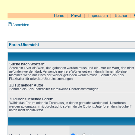
Home
|
Privat
|
Impressum
|
Bücher
|
Anmelden
Foren-Übersicht
Suche nach Wörtern:
Setze ein
+
vor ein Wort, das gefunden werden muss und ein
-
vor ein Wort, das nicht
gefunden werden darf. Verwende mehrere Wörter getrennt durch
|
innerhalb einer
Klammer, wenn nur eines der Wörter gefunden werden muss. Benutze ein * als
Platzhalter für teilweise Übereinstimmungen.
Zu suchender Autor:
Benutze ein * als Platzhalter für teilweise Übereinstimmungen.
Zu durchsuchende Foren:
Wähle das Forum oder die Foren aus, in denen gesucht werden soll. Unterforen
werden automatisch mit durchsucht, sofern du die Option „Unterforen durchsuchen“
unten nicht deaktivierst.