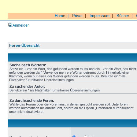
Home
|
Privat
|
Impressum
|
Bücher
|
Anmelden
Foren-Übersicht
Suche nach Wörtern:
Setze ein
+
vor ein Wort, das gefunden werden muss und ein
-
vor ein Wort, das nicht
gefunden werden darf. Verwende mehrere Wörter getrennt durch
|
innerhalb einer
Klammer, wenn nur eines der Wörter gefunden werden muss. Benutze ein * als
Platzhalter für teilweise Übereinstimmungen.
Zu suchender Autor:
Benutze ein * als Platzhalter für teilweise Übereinstimmungen.
Zu durchsuchende Foren:
Wähle das Forum oder die Foren aus, in denen gesucht werden soll. Unterforen
werden automatisch mit durchsucht, sofern du die Option „Unterforen durchsuchen“
unten nicht deaktivierst.