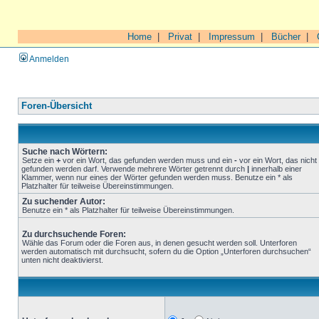
Home
|
Privat
|
Impressum
|
Bücher
|
Anmelden
Foren-Übersicht
Suche nach Wörtern:
Setze ein
+
vor ein Wort, das gefunden werden muss und ein
-
vor ein Wort, das nicht
gefunden werden darf. Verwende mehrere Wörter getrennt durch
|
innerhalb einer
Klammer, wenn nur eines der Wörter gefunden werden muss. Benutze ein * als
Platzhalter für teilweise Übereinstimmungen.
Zu suchender Autor:
Benutze ein * als Platzhalter für teilweise Übereinstimmungen.
Zu durchsuchende Foren:
Wähle das Forum oder die Foren aus, in denen gesucht werden soll. Unterforen
werden automatisch mit durchsucht, sofern du die Option „Unterforen durchsuchen“
unten nicht deaktivierst.