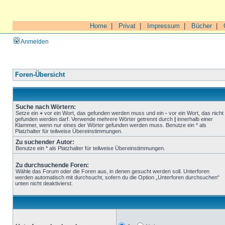
Home
|
Privat
|
Impressum
|
Bücher
|
Anmelden
Foren-Übersicht
Suche nach Wörtern:
Setze ein
+
vor ein Wort, das gefunden werden muss und ein
-
vor ein Wort, das nicht
gefunden werden darf. Verwende mehrere Wörter getrennt durch
|
innerhalb einer
Klammer, wenn nur eines der Wörter gefunden werden muss. Benutze ein * als
Platzhalter für teilweise Übereinstimmungen.
Zu suchender Autor:
Benutze ein * als Platzhalter für teilweise Übereinstimmungen.
Zu durchsuchende Foren:
Wähle das Forum oder die Foren aus, in denen gesucht werden soll. Unterforen
werden automatisch mit durchsucht, sofern du die Option „Unterforen durchsuchen“
unten nicht deaktivierst.