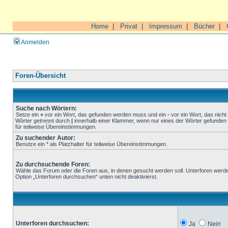
Home
|
Privat
|
Impressum
|
Bücher
|
Anmelden
Foren-Übersicht
Suche nach Wörtern:
Setze ein
+
vor ein Wort, das gefunden werden muss und ein
-
vor ein Wort, das nich
Wörter getrennt durch
|
innerhalb einer Klammer, wenn nur eines der Wörter gefunden 
für teilweise Übereinstimmungen.
Zu suchender Autor:
Benutze ein * als Platzhalter für teilweise Übereinstimmungen.
Zu durchsuchende Foren:
Wähle das Forum oder die Foren aus, in denen gesucht werden soll. Unterforen werde
Option „Unterforen durchsuchen“ unten nicht deaktivierst.
Unterforen durchsuchen:
Ja
Nein