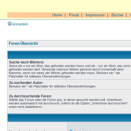
Home
|
Privat
|
Impressum
|
Bücher
|
Anmelden
Foren-Übersicht
Suche nach Wörtern:
Setze ein
+
vor ein Wort, das gefunden werden muss und ein
-
vor ein Wort, das nicht
gefunden werden darf. Verwende mehrere Wörter getrennt durch
|
innerhalb einer
Klammer, wenn nur eines der Wörter gefunden werden muss. Benutze ein * als
Platzhalter für teilweise Übereinstimmungen.
Zu suchender Autor:
Benutze ein * als Platzhalter für teilweise Übereinstimmungen.
Zu durchsuchende Foren:
Wähle das Forum oder die Foren aus, in denen gesucht werden soll. Unterforen
werden automatisch mit durchsucht, sofern du die Option „Unterforen durchsuchen“
unten nicht deaktivierst.