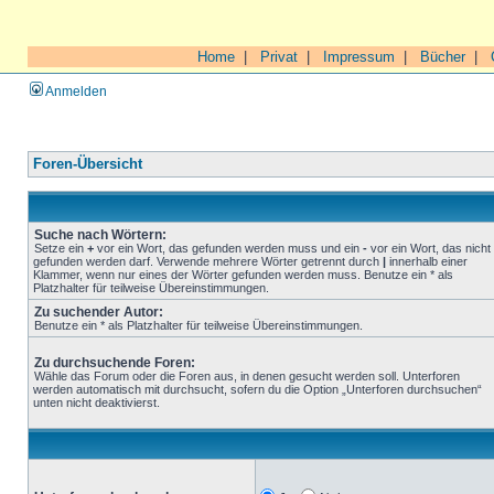
Home
|
Privat
|
Impressum
|
Bücher
|
Anmelden
Foren-Übersicht
Suche nach Wörtern:
Setze ein
+
vor ein Wort, das gefunden werden muss und ein
-
vor ein Wort, das nicht
gefunden werden darf. Verwende mehrere Wörter getrennt durch
|
innerhalb einer
Klammer, wenn nur eines der Wörter gefunden werden muss. Benutze ein * als
Platzhalter für teilweise Übereinstimmungen.
Zu suchender Autor:
Benutze ein * als Platzhalter für teilweise Übereinstimmungen.
Zu durchsuchende Foren:
Wähle das Forum oder die Foren aus, in denen gesucht werden soll. Unterforen
werden automatisch mit durchsucht, sofern du die Option „Unterforen durchsuchen“
unten nicht deaktivierst.