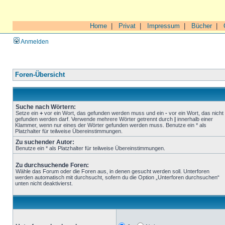
Home
|
Privat
|
Impressum
|
Bücher
|
Anmelden
Foren-Übersicht
Suche nach Wörtern:
Setze ein
+
vor ein Wort, das gefunden werden muss und ein
-
vor ein Wort, das nicht
gefunden werden darf. Verwende mehrere Wörter getrennt durch
|
innerhalb einer
Klammer, wenn nur eines der Wörter gefunden werden muss. Benutze ein * als
Platzhalter für teilweise Übereinstimmungen.
Zu suchender Autor:
Benutze ein * als Platzhalter für teilweise Übereinstimmungen.
Zu durchsuchende Foren:
Wähle das Forum oder die Foren aus, in denen gesucht werden soll. Unterforen
werden automatisch mit durchsucht, sofern du die Option „Unterforen durchsuchen“
unten nicht deaktivierst.