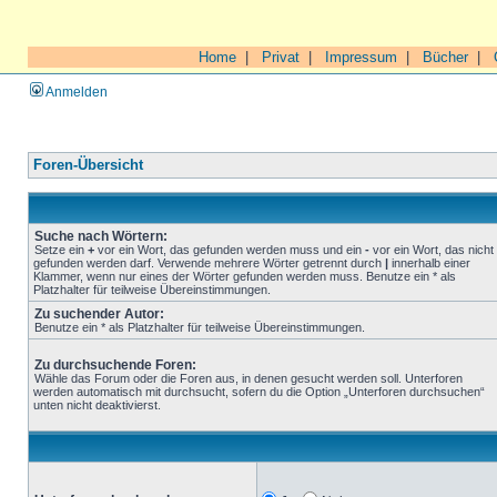
Home
|
Privat
|
Impressum
|
Bücher
|
Anmelden
Foren-Übersicht
Suche nach Wörtern:
Setze ein
+
vor ein Wort, das gefunden werden muss und ein
-
vor ein Wort, das nicht
gefunden werden darf. Verwende mehrere Wörter getrennt durch
|
innerhalb einer
Klammer, wenn nur eines der Wörter gefunden werden muss. Benutze ein * als
Platzhalter für teilweise Übereinstimmungen.
Zu suchender Autor:
Benutze ein * als Platzhalter für teilweise Übereinstimmungen.
Zu durchsuchende Foren:
Wähle das Forum oder die Foren aus, in denen gesucht werden soll. Unterforen
werden automatisch mit durchsucht, sofern du die Option „Unterforen durchsuchen“
unten nicht deaktivierst.