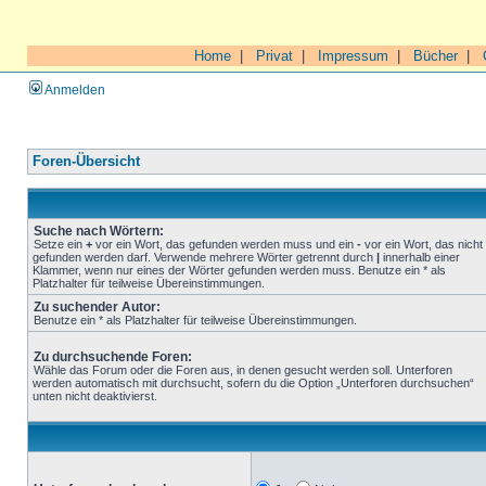
Home
|
Privat
|
Impressum
|
Bücher
|
Anmelden
Foren-Übersicht
Suche nach Wörtern:
Setze ein
+
vor ein Wort, das gefunden werden muss und ein
-
vor ein Wort, das nicht
gefunden werden darf. Verwende mehrere Wörter getrennt durch
|
innerhalb einer
Klammer, wenn nur eines der Wörter gefunden werden muss. Benutze ein * als
Platzhalter für teilweise Übereinstimmungen.
Zu suchender Autor:
Benutze ein * als Platzhalter für teilweise Übereinstimmungen.
Zu durchsuchende Foren:
Wähle das Forum oder die Foren aus, in denen gesucht werden soll. Unterforen
werden automatisch mit durchsucht, sofern du die Option „Unterforen durchsuchen“
unten nicht deaktivierst.