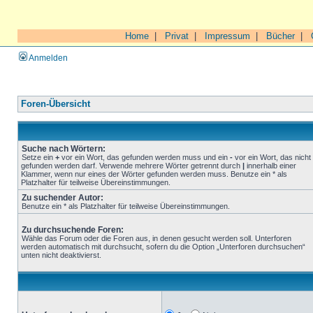
Home
|
Privat
|
Impressum
|
Bücher
|
Anmelden
Foren-Übersicht
Suche nach Wörtern:
Setze ein
+
vor ein Wort, das gefunden werden muss und ein
-
vor ein Wort, das nicht
gefunden werden darf. Verwende mehrere Wörter getrennt durch
|
innerhalb einer
Klammer, wenn nur eines der Wörter gefunden werden muss. Benutze ein * als
Platzhalter für teilweise Übereinstimmungen.
Zu suchender Autor:
Benutze ein * als Platzhalter für teilweise Übereinstimmungen.
Zu durchsuchende Foren:
Wähle das Forum oder die Foren aus, in denen gesucht werden soll. Unterforen
werden automatisch mit durchsucht, sofern du die Option „Unterforen durchsuchen“
unten nicht deaktivierst.