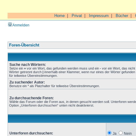
Home
|
Privat
|
Impressum
|
Bücher
|
Anmelden
Foren-Übersicht
Suche nach Wörtern:
Setze ein
+
vor ein Wort, das gefunden werden muss und ein
-
vor ein Wort, das nich
Wörter getrennt durch
|
innerhalb einer Klammer, wenn nur eines der Wörter gefunden 
für teilweise Übereinstimmungen.
Zu suchender Autor:
Benutze ein * als Platzhalter für teilweise Übereinstimmungen.
Zu durchsuchende Foren:
Wähle das Forum oder die Foren aus, in denen gesucht werden soll. Unterforen werde
Option „Unterforen durchsuchen“ unten nicht deaktivierst.
Unterforen durchsuchen:
Ja
Nein