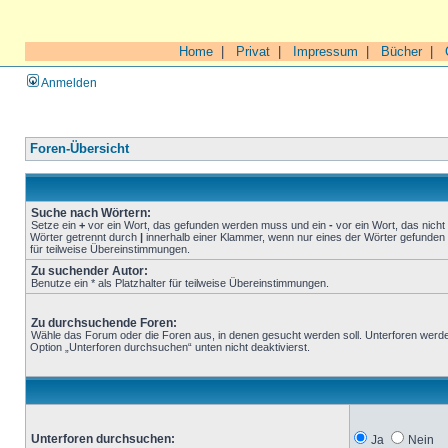
Home
|
Privat
|
Impressum
|
Bücher
|
Anmelden
Foren-Übersicht
Suche nach Wörtern:
Setze ein
+
vor ein Wort, das gefunden werden muss und ein
-
vor ein Wort, das nich
Wörter getrennt durch
|
innerhalb einer Klammer, wenn nur eines der Wörter gefunden 
für teilweise Übereinstimmungen.
Zu suchender Autor:
Benutze ein * als Platzhalter für teilweise Übereinstimmungen.
Zu durchsuchende Foren:
Wähle das Forum oder die Foren aus, in denen gesucht werden soll. Unterforen werde
Option „Unterforen durchsuchen“ unten nicht deaktivierst.
Unterforen durchsuchen:
Ja
Nein