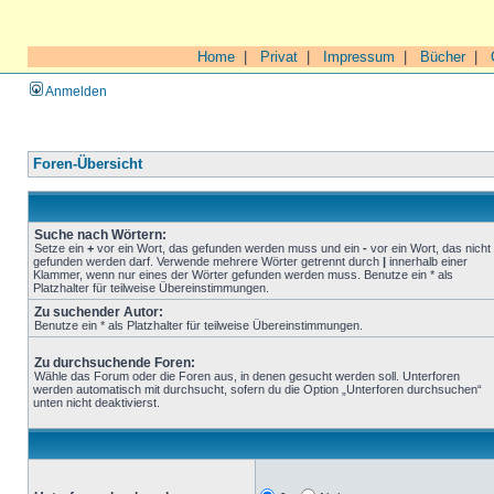
Home
|
Privat
|
Impressum
|
Bücher
|
Anmelden
Foren-Übersicht
Suche nach Wörtern:
Setze ein
+
vor ein Wort, das gefunden werden muss und ein
-
vor ein Wort, das nicht
gefunden werden darf. Verwende mehrere Wörter getrennt durch
|
innerhalb einer
Klammer, wenn nur eines der Wörter gefunden werden muss. Benutze ein * als
Platzhalter für teilweise Übereinstimmungen.
Zu suchender Autor:
Benutze ein * als Platzhalter für teilweise Übereinstimmungen.
Zu durchsuchende Foren:
Wähle das Forum oder die Foren aus, in denen gesucht werden soll. Unterforen
werden automatisch mit durchsucht, sofern du die Option „Unterforen durchsuchen“
unten nicht deaktivierst.