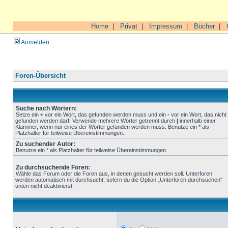
Home
|
Privat
|
Impressum
|
Bücher
|
Anmelden
Foren-Übersicht
Suche nach Wörtern:
Setze ein
+
vor ein Wort, das gefunden werden muss und ein
-
vor ein Wort, das nicht
gefunden werden darf. Verwende mehrere Wörter getrennt durch
|
innerhalb einer
Klammer, wenn nur eines der Wörter gefunden werden muss. Benutze ein * als
Platzhalter für teilweise Übereinstimmungen.
Zu suchender Autor:
Benutze ein * als Platzhalter für teilweise Übereinstimmungen.
Zu durchsuchende Foren:
Wähle das Forum oder die Foren aus, in denen gesucht werden soll. Unterforen
werden automatisch mit durchsucht, sofern du die Option „Unterforen durchsuchen“
unten nicht deaktivierst.