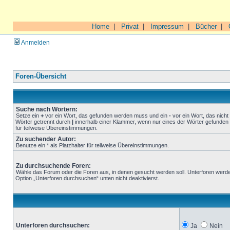
Home
|
Privat
|
Impressum
|
Bücher
|
Anmelden
Foren-Übersicht
Suche nach Wörtern:
Setze ein
+
vor ein Wort, das gefunden werden muss und ein
-
vor ein Wort, das nich
Wörter getrennt durch
|
innerhalb einer Klammer, wenn nur eines der Wörter gefunden 
für teilweise Übereinstimmungen.
Zu suchender Autor:
Benutze ein * als Platzhalter für teilweise Übereinstimmungen.
Zu durchsuchende Foren:
Wähle das Forum oder die Foren aus, in denen gesucht werden soll. Unterforen werde
Option „Unterforen durchsuchen“ unten nicht deaktivierst.
Unterforen durchsuchen:
Ja
Nein