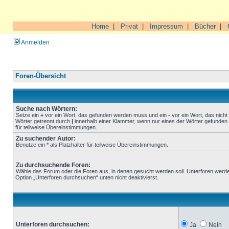
Home
|
Privat
|
Impressum
|
Bücher
|
Anmelden
Foren-Übersicht
Suche nach Wörtern:
Setze ein
+
vor ein Wort, das gefunden werden muss und ein
-
vor ein Wort, das nich
Wörter getrennt durch
|
innerhalb einer Klammer, wenn nur eines der Wörter gefunden 
für teilweise Übereinstimmungen.
Zu suchender Autor:
Benutze ein * als Platzhalter für teilweise Übereinstimmungen.
Zu durchsuchende Foren:
Wähle das Forum oder die Foren aus, in denen gesucht werden soll. Unterforen werde
Option „Unterforen durchsuchen“ unten nicht deaktivierst.
Unterforen durchsuchen:
Ja
Nein